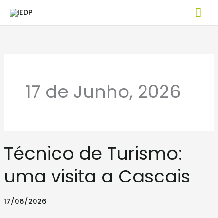
Skip
Mai
to
Me
content
17 de Junho, 2026
Técnico
Técnico de Turismo:
de
Turismo:
uma visita a Cascais
uma
visita
17/06/2026
a
Cascais