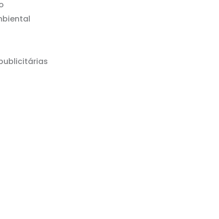
o
mbiental
ublicitárias