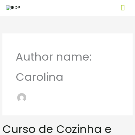
Skip
Mai
to
Me
content
Author name:
Carolina
Curso
Curso de Cozinha e
de