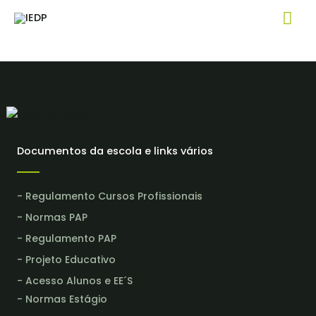
Skip
Mai
Indicadores Ano Letivo
to
Me
content
Documentos da escola e links vários
- Regulamento Cursos Profissionais
- Normas PAP
- Regulamento PAP
- Projeto Educativo
- Acesso Alunos e EE´S
- Normas Estágio