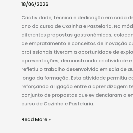
em
18/06/2026
Aula
Criatividade, técnica e dedicação em cada d
de
ano do curso de Cozinha e Pastelaria. No mód
Cozinha
diferentes propostas gastronómicas, coloca
Criativa
de empratamento e conceitos de inovação culi
profissionais tiveram a oportunidade de expl
apresentações, demonstrando criatividade e 
refletiu o trabalho desenvolvido em sala de 
longo da formação. Esta atividade permitiu co
reforçando a ligação entre a aprendizagem teó
conjunto de propostas que evidenciaram o e
curso de Cozinha e Pastelaria.
Read More »