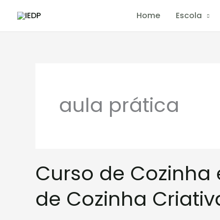
Skip
Home
Escola
to
content
aula prática
Curso
Curso de Cozinha 
de
Cozinha
de Cozinha Criativ
e
Pastelaria