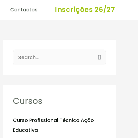
Inscrições 26/27
Contactos
S
e
a
r
c
Cursos
h
f
Curso Profissional Técnico Ação
o
Educativa
r