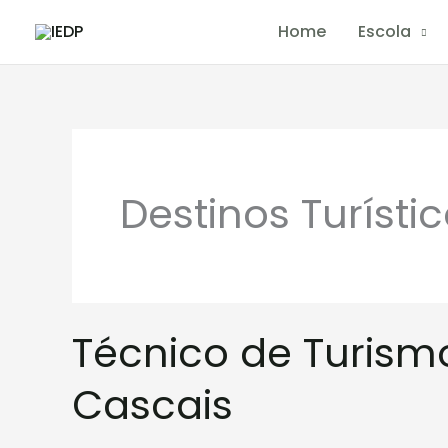
Skip
Home
Escola
to
content
Destinos Turísti
Técnico
Técnico de Turismo
de
Turismo:
Cascais
uma
visita