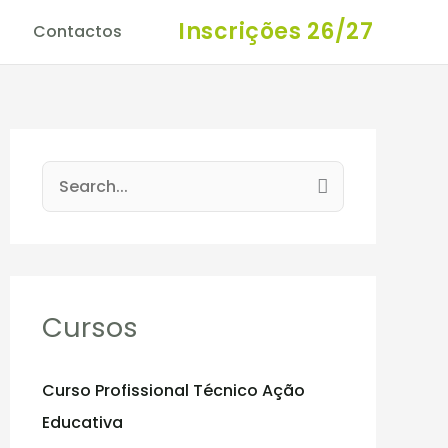
Inscrições 26/27
Contactos
S
e
a
r
c
Cursos
h
f
Curso Profissional Técnico Ação
o
Educativa
r