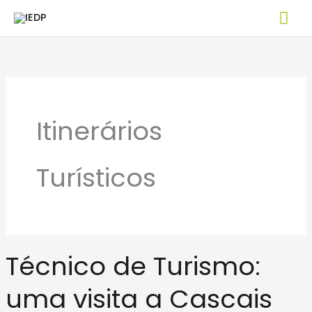
Skip
Mai
to
Me
content
Itinerários
Turísticos
Técnico
Técnico de Turismo:
de
Turismo:
uma visita a Cascais
uma