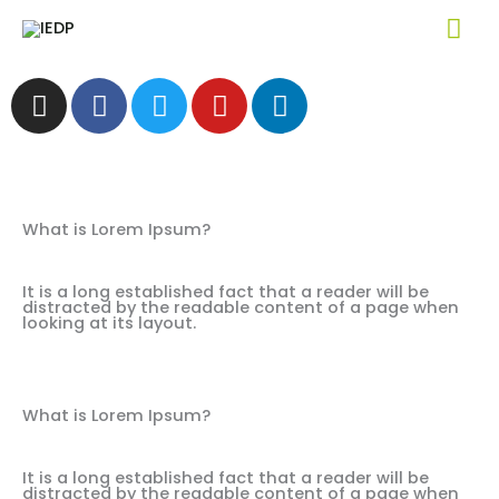
Skip
Mai
Webinar
to
Me
content
I
F
T
Y
L
n
a
w
o
i
s
c
i
u
n
t
e
t
t
k
a
b
t
u
e
g
o
e
b
d
What is Lorem Ipsum?
r
o
r
e
i
a
k
n
It is a long established fact that a reader will be
m
-
distracted by the readable content of a page when
looking at its layout.
f
What is Lorem Ipsum?
It is a long established fact that a reader will be
distracted by the readable content of a page when