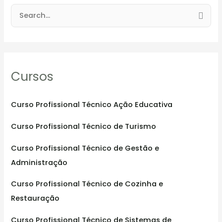
S
e
a
r
Cursos
c
h
f
Curso Profissional Técnico Ação Educativa
o
Curso Profissional Técnico de Turismo
r
:
Curso Profissional Técnico de Gestão e
Administração
Curso Profissional Técnico de Cozinha e
Restauração
Curso Profissional Técnico de Sistemas de