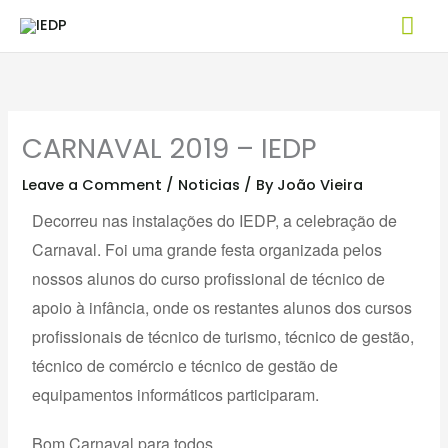
Skip
Mai
to
Me
content
CARNAVAL 2019 – IEDP
Leave a Comment
/
Noticias
/ By
João Vieira
Decorreu nas instalações do IEDP, a celebração de
Carnaval. Foi uma grande festa organizada pelos
nossos alunos do curso profissional de técnico de
apoio à infância, onde os restantes alunos dos cursos
profissionais de técnico de turismo, técnico de gestão,
técnico de comércio e técnico de gestão de
equipamentos informáticos participaram.
Bom Carnaval para todos.