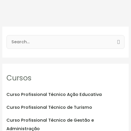
S
e
a
r
Cursos
c
h
f
Curso Profissional Técnico Ação Educativa
o
Curso Profissional Técnico de Turismo
r
:
Curso Profissional Técnico de Gestão e
Administração