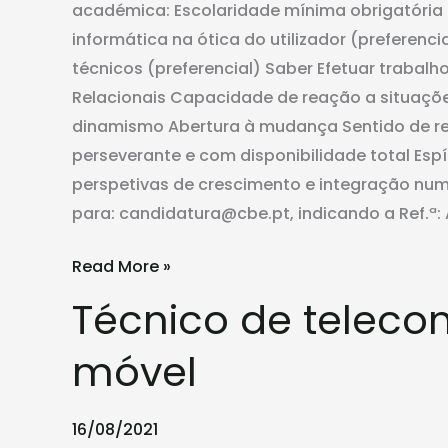
académica: Escolaridade mínima obrigatóri
informática na ótica do utilizador (preferenc
técnicos (preferencial) Saber Efetuar trabal
Relacionais Capacidade de reação a situações
dinamismo Abertura à mudança Sentido de re
perseverante e com disponibilidade total Es
perspetivas de crescimento e integração numa
para: candidatura@cbe.pt, indicando a Ref.ª:
Read More »
Técnico de telec
Técnico
de
móvel
telecomunicações
–
Rede
16/08/2021