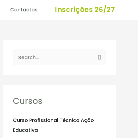
Inscrições 26/27
Contactos
S
e
a
r
c
Cursos
h
f
Curso Profissional Técnico Ação
o
Educativa
r