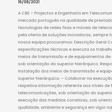
telecomunicações
16/08/2021
A CBE – Projectos e Engenharia em Telecomun
mercado português na qualidade de prestador 
tecnologias de redes fixas e móveis de tele
pela oferta de soluções inovadoras, sempre fo
nossa equipa procuramos: Descrição Geral C
especificações técnicas e executa os trabal
meios de transmissão e de equipamentos de
sob orientação do superior hierárquico. Res
instalação dos meios de transmissão e equi
superior hierárquico; – Colaborar na execuçã
respetiva informação referente aos níveis de
telecomunicações, sob orientação do superior
execução das medidas corretivas, sob orienta
qualidade, ambiente e segurança em vigor n