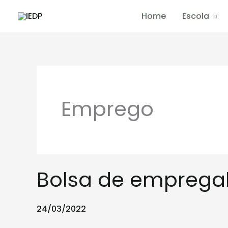
Skip
Home
Escola
to
content
Emprego
Bolsa
Bolsa de emprega
de
empregabilidade
24/03/2022