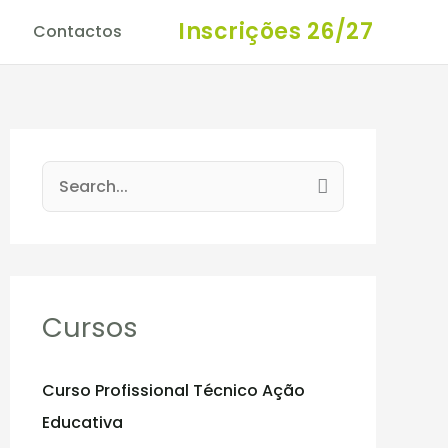
Inscrições 26/27
Contactos
S
e
a
r
c
Cursos
h
f
Curso Profissional Técnico Ação
o
Educativa
r