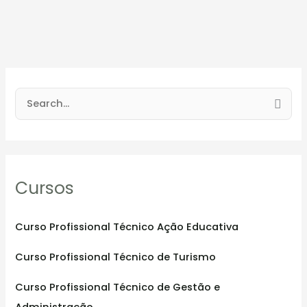
S
e
a
r
Cursos
c
h
f
Curso Profissional Técnico Ação Educativa
o
Curso Profissional Técnico de Turismo
r
:
Curso Profissional Técnico de Gestão e
Administração