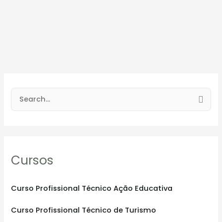
S
e
a
r
Cursos
c
h
f
Curso Profissional Técnico Ação Educativa
o
Curso Profissional Técnico de Turismo
r