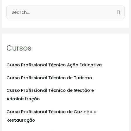
S
e
a
r
Cursos
c
h
f
Curso Profissional Técnico Ação Educativa
o
Curso Profissional Técnico de Turismo
r
:
Curso Profissional Técnico de Gestão e
Administração
Curso Profissional Técnico de Cozinha e
Restauração