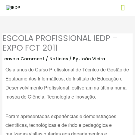
Skip
Mai
to
Me
content
ESCOLA PROFISSIONAL IEDP –
EXPO FCT 2011
Leave a Comment
/
Noticias
/ By
João Vieira
Os alunos do Curso Profissional de Técnico de Gestão de
Equipamentos Informáticos, do Instituto de Educação e
Desenvolvimento Profissional, estiveram
na última numa
mostra de Ciência, Tecnologia e Inovação.
Foram apresentadas experiências e demonstrações
cientificas, tecnológicas e de índole pedagógica e
realizadas visitas guiadas aos departamentos e