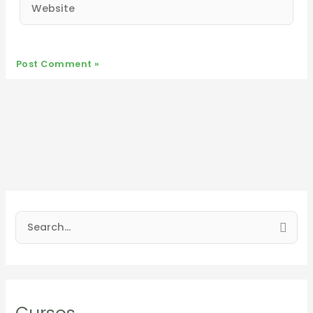
Website
S
e
a
r
c