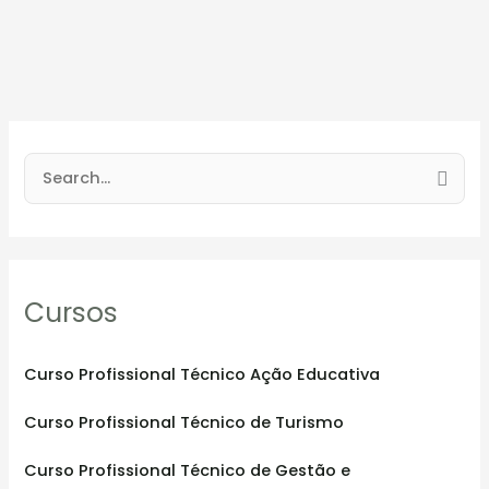
S
e
a
r
Cursos
c
h
f
Curso Profissional Técnico Ação Educativa
o
Curso Profissional Técnico de Turismo
r
:
Curso Profissional Técnico de Gestão e