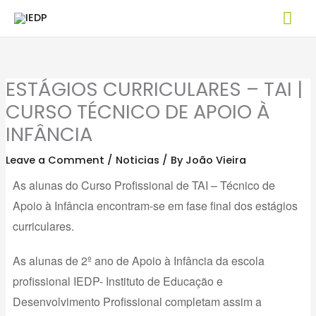
Skip
Mai
to
Me
content
ESTÁGIOS CURRICULARES – TAI |
CURSO TÉCNICO DE APOIO À
INFÂNCIA
Leave a Comment
/
Noticias
/ By
João Vieira
As alunas do Curso Profissional de TAI – Técnico de
Apoio à Infância encontram-se em fase final dos estágios
curriculares.
As alunas de 2º ano de Apoio à Infância da escola
profissional IEDP- Instituto de Educação e
Desenvolvimento Profissional completam assim a