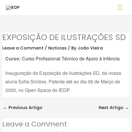
Skip
Mai
to
Me
content
EXPOSIÇÃO DE ILUSTRAÇÕES SD
Leave a Comment
/
Noticias
/ By
João Vieira
Curso:
Curso Profissional Técnico de Apoio à Infância
Inauguração da Exposição de ilustrações SD, da nossa
aluna Sofia Simōes. Patente até ao dia 06 de Março de
2020, no Open Space do IEDP.
←
Previous Artigo
Next Artigo
→
Leave a Comment