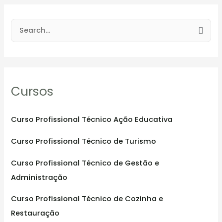
S
e
a
r
Cursos
c
h
f
Curso Profissional Técnico Ação Educativa
o
Curso Profissional Técnico de Turismo
r
:
Curso Profissional Técnico de Gestão e
Administração
Curso Profissional Técnico de Cozinha e
Restauração