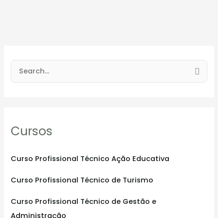
S
e
a
r
Cursos
c
h
f
Curso Profissional Técnico Ação Educativa
o
Curso Profissional Técnico de Turismo
r
:
Curso Profissional Técnico de Gestão e
Administração