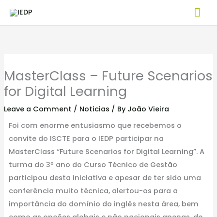
Skip
Mai
to
Me
content
MasterClass – Future Scenarios
for Digital Learning
Leave a Comment
/
Noticias
/ By
João Vieira
Foi com enorme entusiasmo que recebemos o
convite do ISCTE para o IEDP participar na
MasterClass “Future Scenarios for Digital Learning”. A
turma do 3º ano do Curso Técnico de Gestão
participou desta iniciativa e apesar de ter sido uma
conferência muito técnica, alertou-os para a
importância do domínio do inglês nesta área, bem
como as opções globais e não nacionais apenas, de