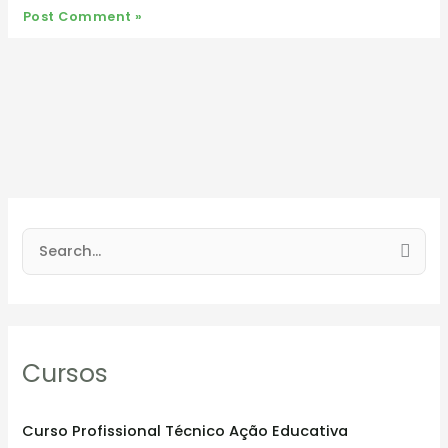
S
e
a
r
Cursos
c
h
f
Curso Profissional Técnico Ação Educativa