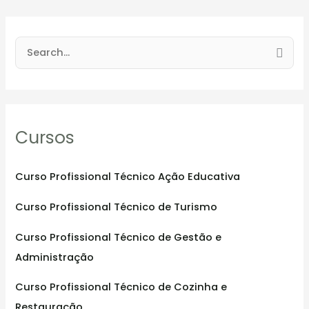
S
e
a
r
Cursos
c
h
f
Curso Profissional Técnico Ação Educativa
o
Curso Profissional Técnico de Turismo
r
:
Curso Profissional Técnico de Gestão e
Administração
Curso Profissional Técnico de Cozinha e
Restauração