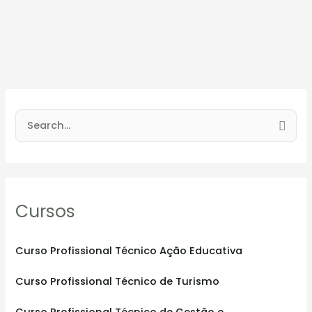
S
e
a
r
Cursos
c
h
f
Curso Profissional Técnico Ação Educativa
o
Curso Profissional Técnico de Turismo
r
:
Curso Profissional Técnico de Gestão e