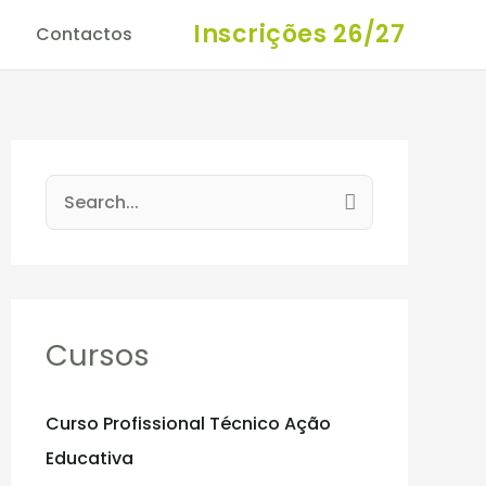
Inscrições 26/27
Contactos
S
e
a
r
c
Cursos
h
f
Curso Profissional Técnico Ação
o
Educativa
r