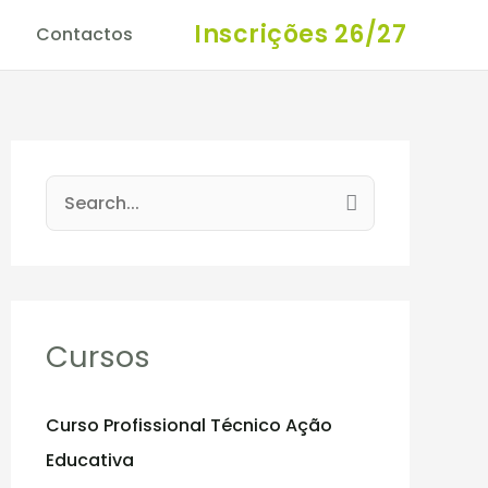
Inscrições 26/27
Contactos
S
e
a
r
c
Cursos
h
f
Curso Profissional Técnico Ação
o
Educativa
r