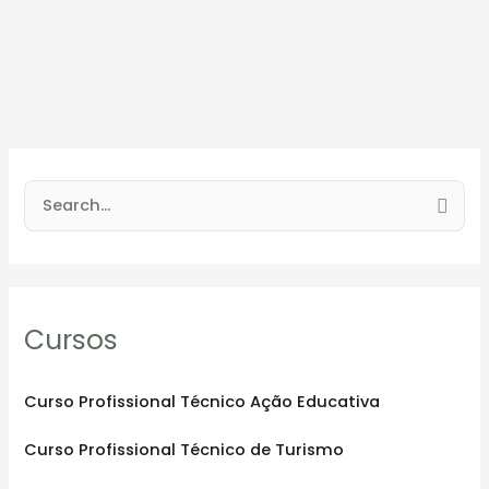
S
e
a
r
Cursos
c
h
f
Curso Profissional Técnico Ação Educativa
o
Curso Profissional Técnico de Turismo
r