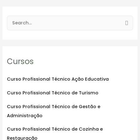
S
e
a
r
Cursos
c
h
f
Curso Profissional Técnico Ação Educativa
o
Curso Profissional Técnico de Turismo
r
:
Curso Profissional Técnico de Gestão e
Administração
Curso Profissional Técnico de Cozinha e
Restauração