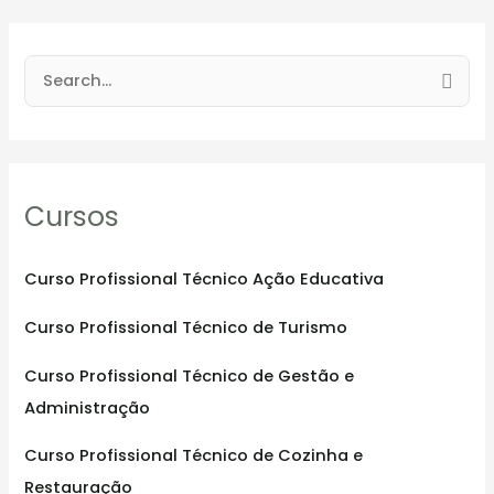
S
e
a
r
Cursos
c
h
f
Curso Profissional Técnico Ação Educativa
o
Curso Profissional Técnico de Turismo
r
:
Curso Profissional Técnico de Gestão e
Administração
Curso Profissional Técnico de Cozinha e
Restauração