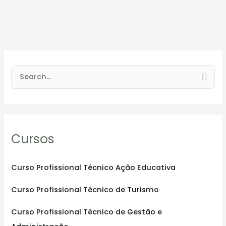
S
e
a
r
Cursos
c
h
f
Curso Profissional Técnico Ação Educativa
o
Curso Profissional Técnico de Turismo
r
:
Curso Profissional Técnico de Gestão e