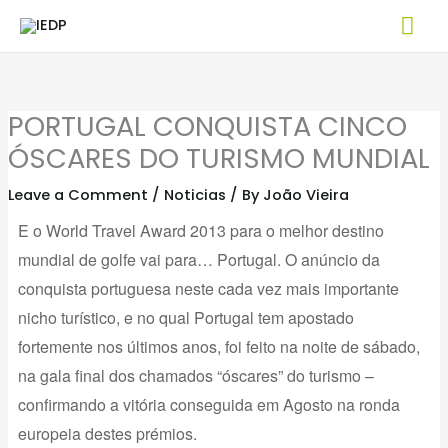
Skip
Mai
to
Me
content
PORTUGAL CONQUISTA CINCO
ÓSCARES DO TURISMO MUNDIAL
Leave a Comment
/
Noticias
/ By
João Vieira
E o World Travel Award 2013 para o melhor destino
mundial de golfe vai para… Portugal. O anúncio da
conquista portuguesa neste cada vez mais importante
nicho turístico, e no qual Portugal tem apostado
fortemente nos últimos anos, foi feito na noite de sábado,
na gala final dos chamados “óscares” do turismo –
confirmando a vitória conseguida em Agosto na ronda
europeia destes prémios.