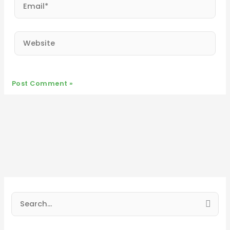
Email*
Website
S
e