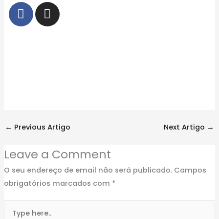
F
I
a
n
c
s
e
t
b
a
o
g
o
r
k
a
m
←
Previous Artigo
Next Artigo
→
Leave a Comment
O seu endereço de email não será publicado.
Campos
obrigatórios marcados com
*
Type