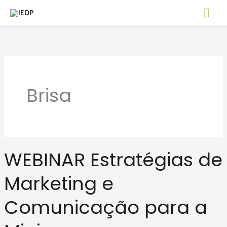
Skip
Mai
to
Me
content
Brisa
WEBINAR
WEBINAR Estratégias de
Estratégias
de
Marketing e
Marketing
e
Comunicação para a
Comunicação
para