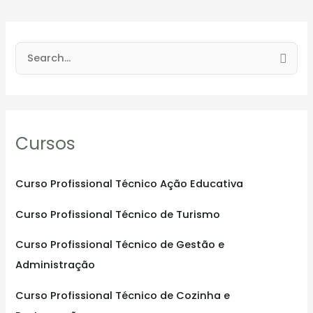
S
e
a
r
Cursos
c
h
f
Curso Profissional Técnico Ação Educativa
o
Curso Profissional Técnico de Turismo
r
:
Curso Profissional Técnico de Gestão e
Administração
Curso Profissional Técnico de Cozinha e