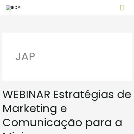
Skip
Mai
to
Me
content
JAP
WEBINAR
WEBINAR Estratégias de
Estratégias
de
Marketing e
Marketing
e
Comunicação para a
Comunicação
para