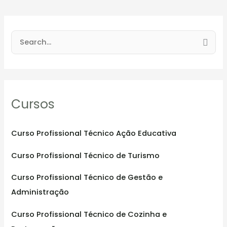
S
e
a
r
Cursos
c
h
f
Curso Profissional Técnico Ação Educativa
o
Curso Profissional Técnico de Turismo
r
:
Curso Profissional Técnico de Gestão e
Administração
Curso Profissional Técnico de Cozinha e