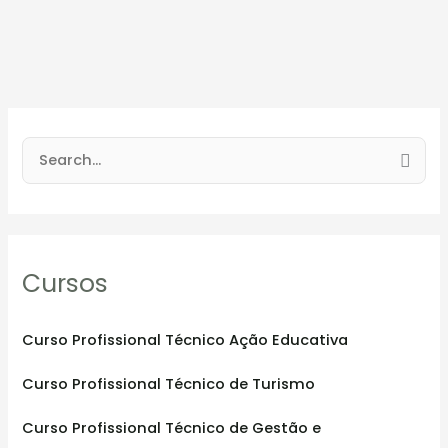
S
e
a
r
Cursos
c
h
f
Curso Profissional Técnico Ação Educativa
o
Curso Profissional Técnico de Turismo
r
:
Curso Profissional Técnico de Gestão e