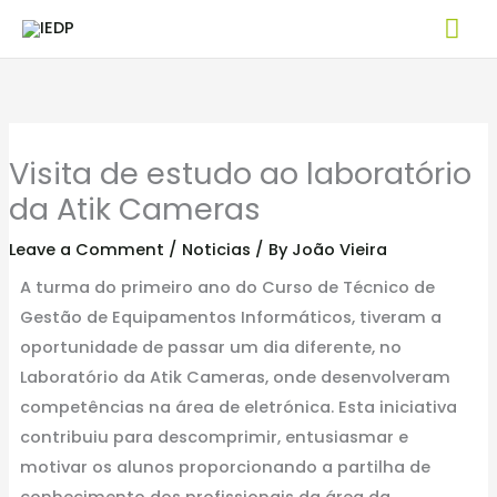
Skip
Mai
to
Me
content
Visita de estudo ao laboratório
da Atik Cameras
Leave a Comment
/
Noticias
/ By
João Vieira
A turma do primeiro ano do Curso de Técnico de
Gestão de Equipamentos Informáticos, tiveram a
oportunidade de passar um dia diferente, no
Laboratório da Atik Cameras, onde desenvolveram
competências na área de eletrónica. Esta iniciativa
contribuiu para descomprimir, entusiasmar e
motivar os alunos proporcionando a partilha de
conhecimento dos profissionais da área da