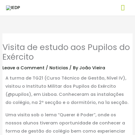
Skip
Mai
to
Me
content
Visita de estudo aos Pupilos do
Exército
Leave a Comment
/
Noticias
/ By
João Vieira
A turma de TG21 (Curso Técnico de Gestão, Nível IV),
visitou o Instituto Militar dos Pupilos do Exército
(@pupilos), em Lisboa. Conheceram as instalações
do colégio, na 2º secção e o dormitório, na 1a secção.
Uma visita sob o lema “Querer é Poder”, onde os
nossos alunos tiveram oportunidade de conhecer a
forma de gestão do colégio bem como experienciar