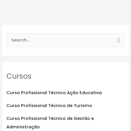
S
e
a
r
Cursos
c
h
f
Curso Profissional Técnico Ação Educativa
o
Curso Profissional Técnico de Turismo
r
:
Curso Profissional Técnico de Gestão e
Administração