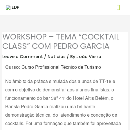
Skip
Mai
to
Me
content
WORKSHOP – TEMA “COCKTAIL
CLASS” COM PEDRO GARCIA
Leave a Comment
/
Noticias
/ By
João Vieira
Curso:
Curso Profissional Técnico de Turismo
No âmbito da prática simulada dos alunos de TT-18 e
com o objetivo de demonstrar aos alunos finalistas, o
funcionamento do bar 38º 41′ do Hotel Altis Belém, o
Barista Pedro Garcia realizou uma brilhante
demonstração técnica do atendimento e conceção de
cocktails. Foi uma formação que também foi aproveitada