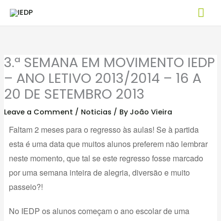
Skip
Mai
to
Me
content
3.ª SEMANA EM MOVIMENTO IEDP
– ANO LETIVO 2013/2014 – 16 A
20 DE SETEMBRO 2013
Leave a Comment
/
Noticias
/ By
João Vieira
Faltam 2 meses para o regresso às aulas! Se à partida
esta é uma data que muitos alunos preferem não lembrar
neste momento, que tal se este regresso fosse marcado
por uma semana inteira de alegria, diversão e muito
passeio?!
No IEDP os alunos começam o ano escolar de uma