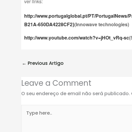
ver links:
http://www.portugalglobal.pt/PT/PortugalNew
B21A-650DA4228CF2}
(Innowave technologies)
http://www.youtube.com/watch?v=jHOt_vRq-sc
(
←
Previous Artigo
Leave a Comment
O seu endereço de email não será publicado.
Type
here..