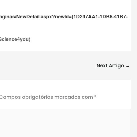
s/Paginas/NewDetail.aspx?newId={1D247AA1-1DB8-41B7-
Science4you)
Next Artigo
→
Campos obrigatórios marcados com
*