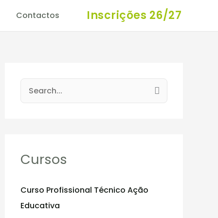
Inscrições 26/27
Contactos
S
e
a
r
c
Cursos
h
f
Curso Profissional Técnico Ação
o
Educativa
r