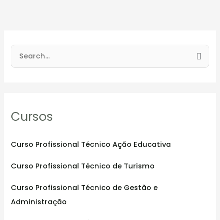
S
e
a
r
Cursos
c
h
f
Curso Profissional Técnico Ação Educativa
o
Curso Profissional Técnico de Turismo
r
:
Curso Profissional Técnico de Gestão e
Administração