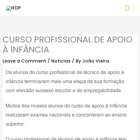
Skip
Mai
to
Me
content
CURSO PROFISSIONAL DE APOIO
À INFÂNCIA
Leave a Comment
/
Noticias
/ By
João Vieira
Os alunos do curso profissional de técnico de apoio à
infância terminaram mais uma etapa da sua formação,
com elevado sucesso escolar e de empregabilidade.
Muitos dos nossos alunos do curso de apoio à infância
realizaram exames nacionais e concorreram ao ensino
superior.
O curso profissional de técnico de apoio à infância tem