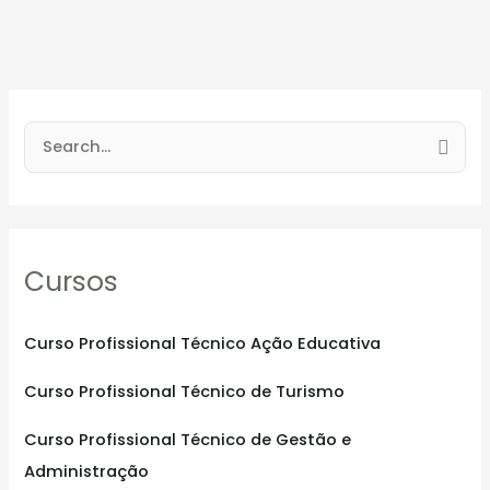
S
e
a
r
Cursos
c
h
f
Curso Profissional Técnico Ação Educativa
o
Curso Profissional Técnico de Turismo
r
:
Curso Profissional Técnico de Gestão e
Administração