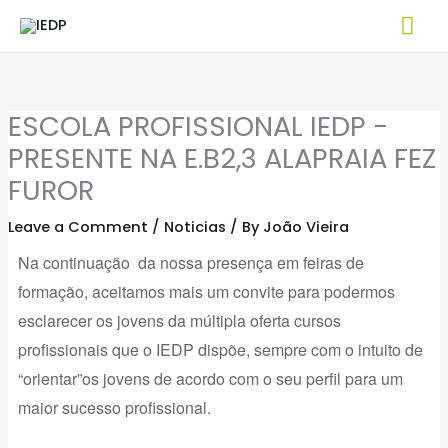
Skip
Mai
to
Me
content
ESCOLA PROFISSIONAL IEDP -
PRESENTE NA E.B2,3 ALAPRAIA FEZ
FUROR
Leave a Comment
/
Noticias
/ By
João Vieira
Na continuação da nossa presença em feiras de
formação, aceitamos mais um convite para podermos
esclarecer os jovens da múltipla oferta cursos
profissionais que o IEDP dispõe, sempre com o intuito de
“orientar”os jovens de acordo com o seu perfil para um
maior sucesso profissional.