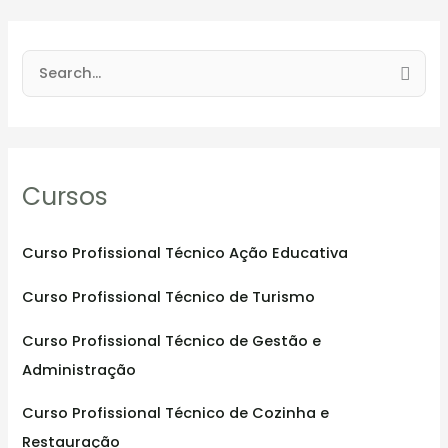
S
e
a
r
Cursos
c
h
f
Curso Profissional Técnico Ação Educativa
o
Curso Profissional Técnico de Turismo
r
:
Curso Profissional Técnico de Gestão e
Administração
Curso Profissional Técnico de Cozinha e
Restauração